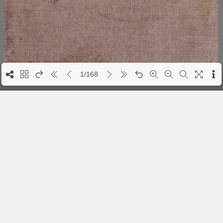
1/168
1